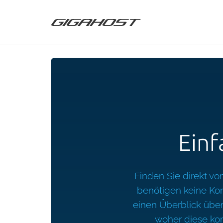
Einf
Finden Sie direkt vo
benötigen keine Konf
einen Überblick über
woher diese kom