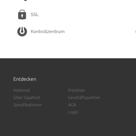
SSL
Kontrollzentrum
Entdecken
Webmail
Preisliste
Über Gigahost
Geschäftspartner
Spezifikationen
AGB
Login