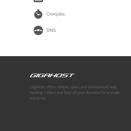
Cronjobs
DNS
Gigahost offers simple, open, and unrestricted web
hosting. Collect and host all your domains for a single,
low price.