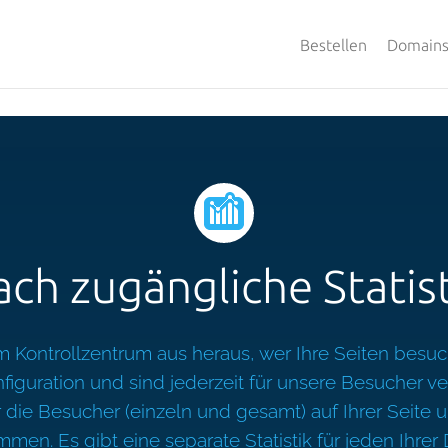
Bestellen
Domain
ach zugängliche Statis
m Kontrollzentrum aus heraus, wer Ihre Seiten besuch
iguration und sind jederzeit für unsere Besucher ve
 die Besucher (einzeln und gesamt) auf Ihrer Seite u
men. Es gibt eine separate Statistik für jeden Ihr