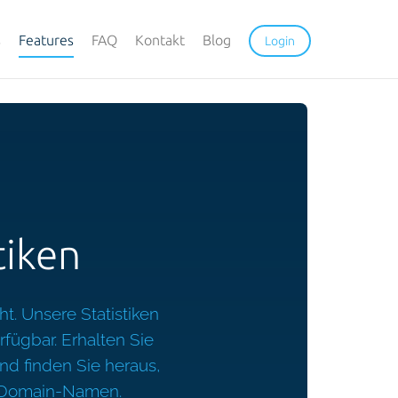
s
Features
FAQ
Kontakt
Blog
Login
tiken
t. Unsere Statistiken
rfügbar. Erhalten Sie
nd finden Sie heraus,
er Domain-Namen.