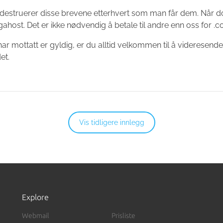
 destruerer disse brevene etterhvert som man får dem. Når d
gahost. Det er ikke nødvendig å betale til andre enn oss for 
 har mottatt er gyldig, er du alltid velkommen til å videresende 
et.
Vis tidligere innlegg
Explore
Webmail
Prisliste