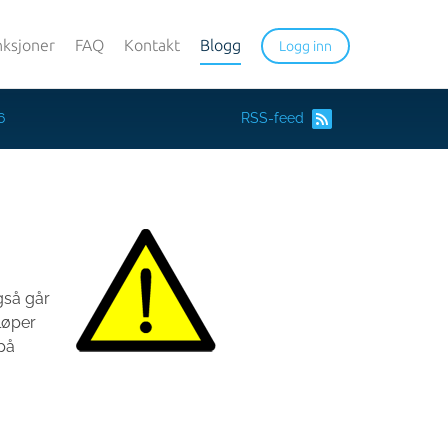
nksjoner
FAQ
Kontakt
Blogg
Logg inn
6
RSS-feed
gså går
løper
 på