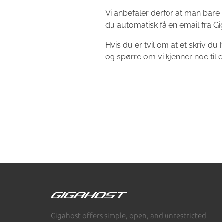
Vi anbefaler derfor at man bare
du automatisk få en email fra Gi
Hvis du er tvil om at et skriv du
og spørre om vi kjenner noe til d
Gigahost offers simple, open, and unrestricted