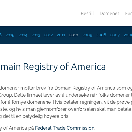
Bestill
Domener
Fu
6
2015
2014
2013
2012
2011
2010
2009
2008
2007
200
main Registry of America
 domener mottar brev fra Domain Registry of America som o
oup. Dette firmaet lever av å undersøke når folks domener 
 for å fornye domenene. Hvis betaler regningen, vil de prøve
este, og hvis man gjennomfører overførselen skal man betale
et til en betydelig høyere pris.
ry of America på
Federal Trade Commission
.