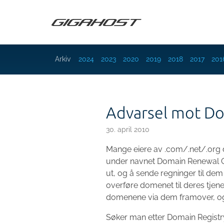
Arkiv
2024
2023
2020
2019
2018
2017
201
Advarsel mot Do
30. april 2010
Mange eiere av .com/.net/.org
under navnet Domain Renewal Gr
ut, og å sende regninger til dem
overføre domenet til deres tjen
domenene via dem framover, og d
Søker man etter Domain Regist