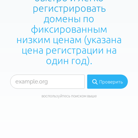
регистрировать
домены по
фиксированным
низким ценам (указана
цена регистрации на
один год).
Проверить
воспользуйтесь поиском выше