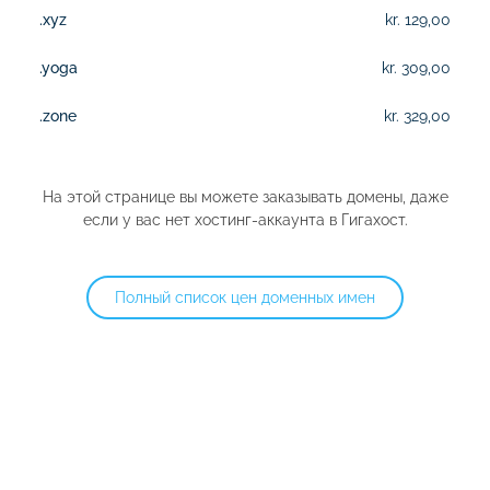
.xyz
kr. 129,00
.yoga
kr. 309,00
.zone
kr. 329,00
На этой странице вы можете заказывать домены, даже
если у вас нет хостинг-аккаунта в Гигахост.
Полный список цен доменных имен