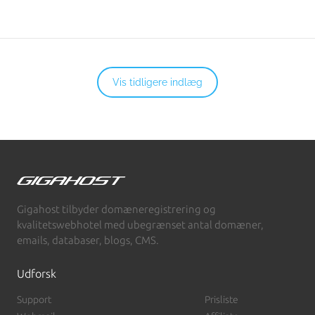
Vis tidligere indlæg
Gigahost tilbyder domæneregistrering og
kvalitetswebhotel med ubegrænset antal domæner,
emails, databaser, blogs, CMS.
Udforsk
Support
Prisliste