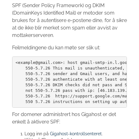
SPF (Sender Policy Framework) og DKIM
(DomainKeys Identified Mail) er metoder som
brukes for å autentisere e-postene dine, for å sikre
at de ikke blir merket som spam eller avvist av
mottakerserveren.
Feilmeldingene du kan møte ser slik ut:
<example@gmail.com>: host gmail-smtp-in.l.google.c
    550-5.7.26 This mail is unauthenticated, which
    550-5.7.26 sender and Gmail users, and has bee
    550-5.7.26 authenticate with at least one of S
    550-5.7.26 DKIM checks did not pass and SPF ch
    not 550-5.7.26 pass with ip: [46.183.139.199].
    550-5.7.26  https://support.google.com/mail/an
For domener administrert hos Gigahost er det
enkelt å aktivere SPF:
Logg inn på
Gigahost-kontrollsenteret
.