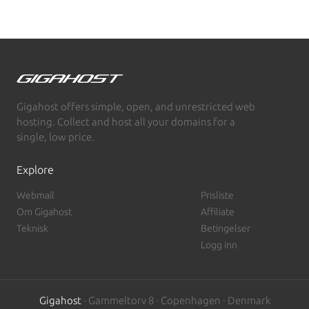
Gigahost offers simple, open, and unrestricted web
hosting. Collect and host all your domains for a
single, low price.
Explore
Webmail
Prisliste
Om Gigahost
Affiliate
Teknisk
Betingelser
Logg inn
Gigahost
· Gammeltorv 8 · Copenhagen · Denmark