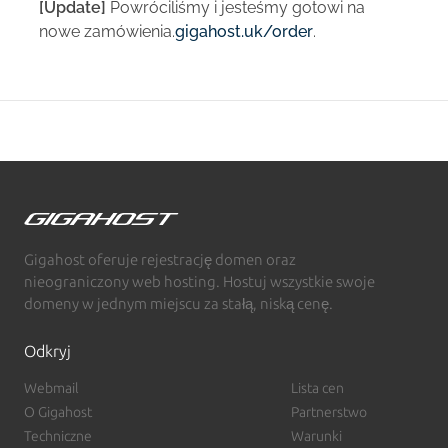
[Update]
Powróciliśmy i jesteśmy gotowi na
nowe zamówienia.
gigahost.uk/order
.
Gigahost oferuje rejestrację domen oraz
nieograniczony web hosting. Hostuj wszystkie swoje
domeny w jednym miejscu za stałą, niską cenę.
Odkryj
Webmail
Lista cen
O Gigahost
Partnerstwo
Techniczne
Warunki