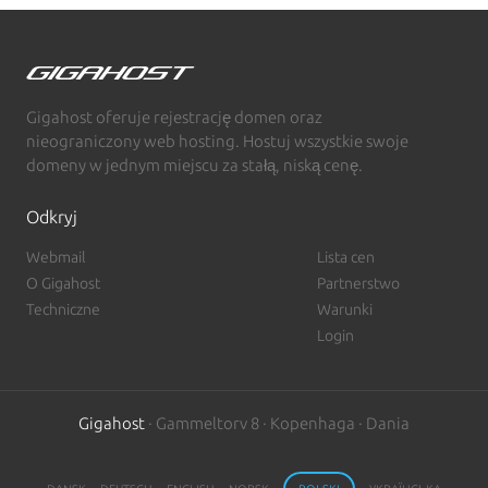
Gigahost oferuje rejestrację domen oraz
nieograniczony web hosting. Hostuj wszystkie swoje
domeny w jednym miejscu za stałą, niską cenę.
Odkryj
Webmail
Lista cen
O Gigahost
Partnerstwo
Techniczne
Warunki
Login
Gigahost
· Gammeltorv 8 · Kopenhaga · Dania