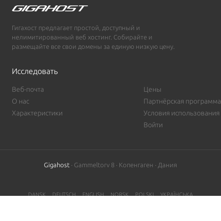
Гигахост предлагает простой, доступный и
нелимитированный веб хостинг. Собирайте и
размещайте все свои домены за единую низкую цену.
Исследовать
Веб-почта
Цены
О нас
Партнёрская программа
Характеристики
Условия использования
Войти
Gigahost
· Gammeltorv 8 · Копенгаген · Дания
DANSK
DEUTSCH
ENGLISH
NORSK
POLSKI
УКРАЇНСЬКА