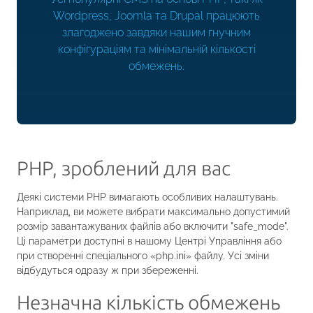
Wordpress, Joomla та Drupal працюють
злагоджено завдяки нашим гнучним
конфігураціям та мінімальній кількості
обмежень.
PHP, зроблений для вас
Деякі системи PHP вимагають особливих налаштувань.
Наприклад, ви можете вибрати максимально допустимий
розмір завантажуваних файлів або включити "safe_mode".
Ці параметри доступні в нашому Центрі Управління або
при створенні спеціального «php.ini» файлу. Усі зміни
відбудуться одразу ж при збереженні.
Незначна кількість обмежень