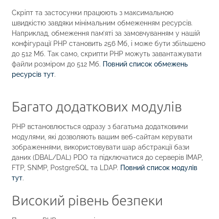
Скріпт та застосунки працюють з максимальною
швидкістю завдяки мінімальним обмеженням ресурсів.
Наприклад, обмеження пам’яті за замовчуванням у нашій
конфігурації PHP становить 256 Мб, і може бути збільшено
до 512 Мб. Так само, скрипти PHP можуть завантажувати
файли розміром до 512 Мб.
Повний список обмежень
ресурсів тут
.
Багато додаткових модулів
PHP встановлюється одразу з багатьма додатковими
модулями, які дозволяють вашим веб-сайтам керувати
зображеннями, використовувати шар абстракції бази
даних (DBAL/DAL) PDO та підключатися до серверів IMAP,
FTP, SNMP, PostgreSQL та LDAP.
Повний список модулів
тут
.
Високий рівень безпеки