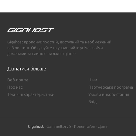
Gigahost пропонує простий, доступний та необмежений
веб-хостинг. Обʼєднуйте та управляйте усіма своїми
доменами за єдиною низькою ціною.
Дізнатися більше
Веб-пошта
Ціни
Про нас
Партнерська програма
Технічні характеристики
Умови використання
Вхід
Gigahost
· Gammeltorv 8 · Копенгаґен · Данія