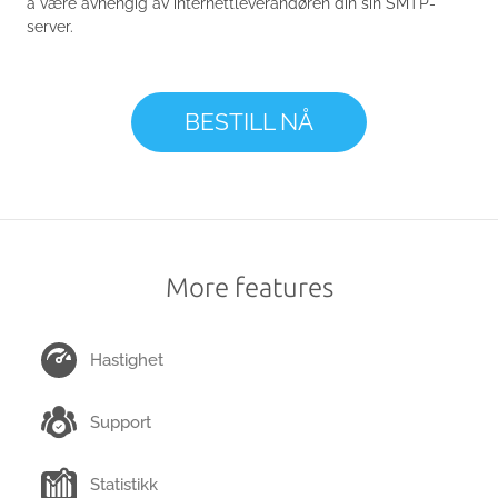
å være avhengig av internettleverandøren din sin SMTP-
server.
BESTILL NÅ
More features
Hastighet
Support
Statistikk